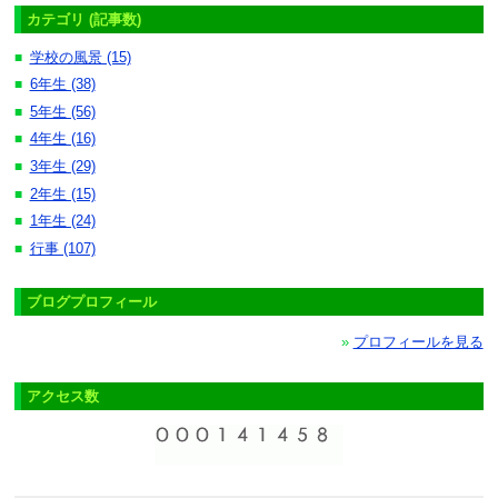
カテゴリ (記事数)
学校の風景 (15)
■
6年生 (38)
■
5年生 (56)
■
4年生 (16)
■
3年生 (29)
■
2年生 (15)
■
1年生 (24)
■
行事 (107)
■
ブログプロフィール
»
プロフィールを見る
アクセス数