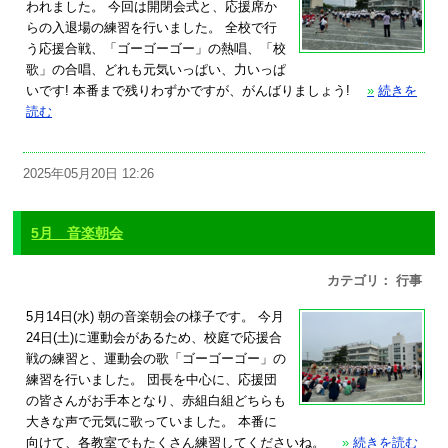
われました。 今回は開閉会式と、応援席か
らの入退場の練習を行いました。 全校で行
う応援合戦、「ゴーゴーゴー」の熱唱、「校
歌」の合唱、どれも元気いっぱい、力いっぱ
いです! 本番まで残りわずかですが、がんばりましょう!
»
続きを
読む
2025年05月20日 12:26
5月 音楽朝会
カテゴリ： 行事
5月14日(水) 朝の音楽朝会の様子です。 今月
24日(土)に運動会があるため、校庭で応援合
戦の練習と、運動会の歌「ゴーゴーゴー」の
練習を行いました。 団長を中心に、応援団
の皆さんがお手本となり、赤組白組どちらも
大きな声で元気に歌っていました。 本番に
向けて、各教室でもたくさん練習してくださいね。
»
続きを読む