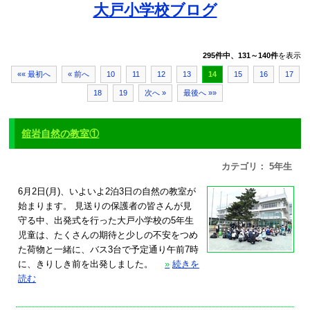
大戸小学校ブログ
295件中、131～140件
を表示
«« 最初へ
« 前へ
10
11
12
13
14
15
16
17
18
19
次へ »
最後へ »»
舘岩自然の教室①
カテゴリ： 5年生
6月2日(月)、いよいよ2泊3日の自然の教室が
始まります。 見送りの保護者の皆さんが見
守る中、出発式を行った大戸小学校の5年生
児童は、たくさんの期待と少しの不安をつめ
た荷物と一緒に、バス3台で予定通り午前7時
に、きりしき前を出発しました。
»
続きを
読む