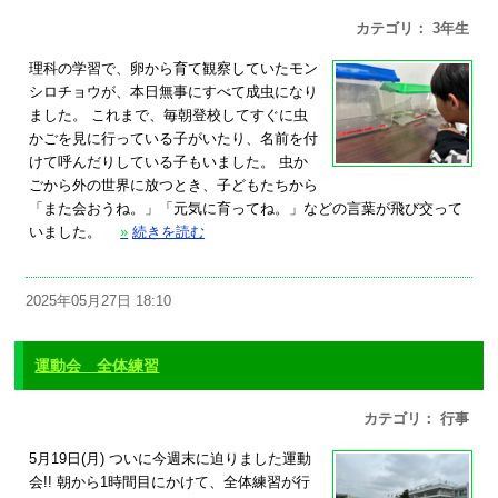
カテゴリ： 3年生
理科の学習で、卵から育て観察していたモン
シロチョウが、本日無事にすべて成虫になり
ました。 これまで、毎朝登校してすぐに虫
かごを見に行っている子がいたり、名前を付
けて呼んだりしている子もいました。 虫か
ごから外の世界に放つとき、子どもたちから
「また会おうね。」「元気に育ってね。」などの言葉が飛び交って
いました。
»
続きを読む
2025年05月27日 18:10
運動会 全体練習
カテゴリ： 行事
5月19日(月) ついに今週末に迫りました運動
会!! 朝から1時間目にかけて、全体練習が行