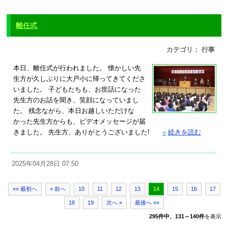
離任式
カテゴリ： 行事
本日、離任式が行われました。 懐かしい先
生方が久しぶりに大戸小に帰ってきてくださ
いました。 子どもたちも、お世話になった
先生方のお話を聞き、笑顔になっていまし
た。 残念ながら、本日お越しいただけな
かった先生方からも、ビデオメッセージが届
きました。 先生方、ありがとうございました!
»
続きを読む
2025年04月28日 07:50
«« 最初へ
« 前へ
10
11
12
13
14
15
16
17
18
19
次へ »
最後へ »»
295件中、131～140件
を表示