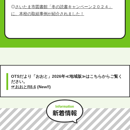
◎
さいたま市図書館「冬の読書キャンペーン２０２４」
に、本校の取組事例が紹介されました！
OTSだより「おおと」2026年≪地域版≫はこちらからご覧く
ださい。
☞おおとR8.6
(New‼)
新