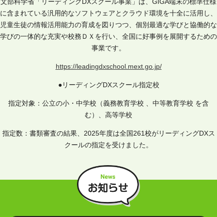
文部科学省「リーディングDXスクール事業」は、GIGA端末の標準仕様
に含まれている汎用的なソフトウェアとクラウド環境を十全に活用し、
児童生徒の情報活用能力の育成を図りつつ、個別最適な学びと協働的な
学びの一体的な充実や校務ＤＸを行い、全国に好事例を展開するための
事業です。
https://leadingdxschool.mext.go.jp/
●リーディングDXスクール指定校
指定対象：公立の小・中学校（義務教育学校 、中等教育学校 を含
む）、高等学校
指定数：書類審査の結果、2025年度は全国261校がリーディングDXス
クールの指定を受けました。
お