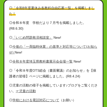
◎
「令和8年度夏休み各教科自由応募一覧」
を掲載しまし
た！
◎令和８年度 学校だより７月号を掲載しました。
(R8.6.30)
◎
「いじめ問題救済相談室」
New!
◎
今後の「一斉臨時休業」の基準と対応等について(お知ら
せ)
New!
◎
令和８年度埼玉県教科書展示会会場一覧
New!
◎「令和８年度OTS総会（書面審議）のお知らせ」を【保
護者の皆様】ページに掲載しました。(R8.4.24)
◎児童の活動の様子を掲載しています♪ブログをご覧くださ
い。
☞児童の活動
◎
学校における電話対応について
（お願い）