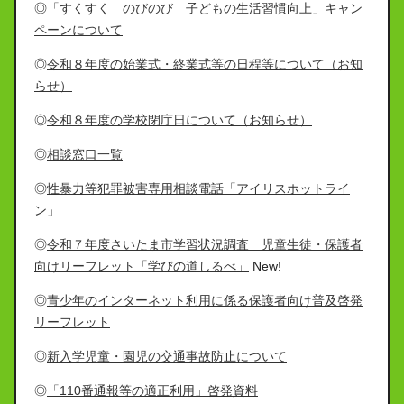
◎
「すくすく のびのび 子どもの生活習慣向上」キャン
ペーンについて
◎
令和８年度の始業式・終業式等の日程等について（お知
らせ）
◎
令和８年度の学校閉庁日について（お知らせ）
◎
相談窓口一覧
◎
性暴力等犯罪被害専用相談電話「アイリスホットライ
ン」
◎
令和７年度さいたま市学習状況調査 児童生徒・保護者
向けリーフレット「学びの道しるべ」
New!
◎
青少年のインターネット利用に係る保護者向け普及啓発
リーフレット
◎
新入学児童・園児の交通事故防止について
◎
「110番通報等の適正利用」啓発資料